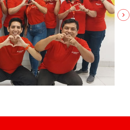
oficiales
 en
nuestro sitio de carreras de CrediScotia
o en