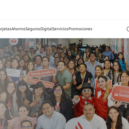
réstamos
Tarjetas
Ahorros
Seguros
Digital
Servicios
Promocion
ajar