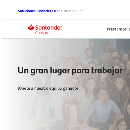
Soluciones Financieras
Crédito vehicular
P
Un gran lugar para trab
¡Únete a nuestro equipo ganador!