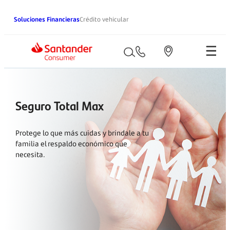
Saltar
Soluciones Financieras
Crédito vehicular
al
contenido
Buscar:
Seguro Total Max
Protege lo que más cuidas y bríndale a tu
familia el respaldo económico que
necesita.