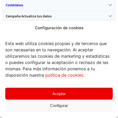
Configuración de cookies
Esta web utiliza cookies propias y de terceros que
son necesarias en tu navegación. Al aceptar
¿Pagar o transferir
desde donde estés?
utilizaremos las cookies de marketing y estadísticas
o puedes configurar la aceptación o rechazo de las
mismas. Para más información ponemos a tu
Descarga nuestra app y dile adiós a
las 
disposición nuestra
política de cookies
.
Podrás disfrutar de:
Aceptar
Acceso más rápido y seguro a tu cuenta.
Realizar transacciones desde cualquier lugar.
Administrar tus finanzas con facilidad.
Configurar
¡Y mucho más!