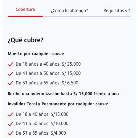
Toda la información que necesita
Cobertura
¿Cómo lo obtengo?
Requisi
¿Qué cubre?
Muerte por cualquier causa: